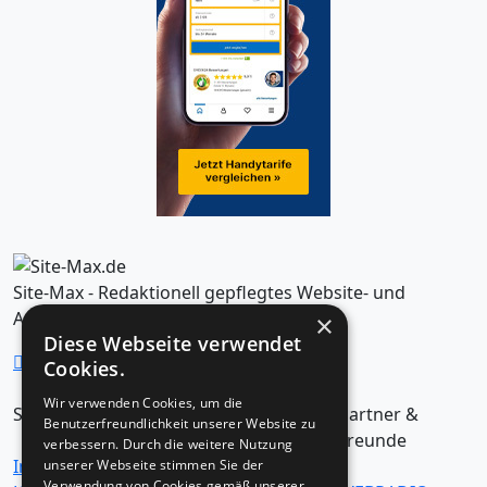
Site-Max - Redaktionell gepflegtes Website- und
Artikelverzeichnis
×
Diese Webseite verwendet
Cookies.
Wir verwenden Cookies, um die
Seiten
Kategorien
Partner &
Benutzerfreundlichkeit unserer Website zu
Freunde
verbessern. Durch die weitere Nutzung
Impressum /
Business -
unserer Webseite stimmen Sie der
Verwendung von Cookies gemäß unserer