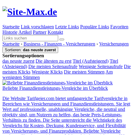
Startseite
Link vorschlagen
Letzte Links
Populäre Links
Favoriten
Historie
Artikel
Partner
Kontakt
Startseite
›
Business - Finanzen - Versicherungen
›
Versicherungen
Sortieren:
das neuste zuerst
Sortierungsoptionen
das neuste zuerst
Die ältesten zu erst
Titel (Aufsteigend)
Titel
(Absteigend)
Die meisten Seitenaufrufe
Wenigste Seitenaufrufe
Die
meisten Klicks
Wenigste Klicks
Die meisten Stimmen
Am
wenigsten Stimmen
Beliebte Finanzdienstleistungs-Vergleiche im Überblick
Die Website Tarifgeier.com bietet umfangreiche Tarifvergleiche in
Bereichen wie Versicherungen und Finanzdienstleistungen. Sie legt
Wert auf professionelle, unabhängige Vergleiche, die neutral und
objektiv sind, um Nutzern zu helfen, das beste Preis-Leistungs-
Verhältnis zu finden. Die Seite unterstreicht die Wichtigkeit des
Vergleichs für Kosten, Deckung, Kundenservice, und Flexibilität
von Versicherungs- und Finanzprodukten. Beliebte Vergleiche