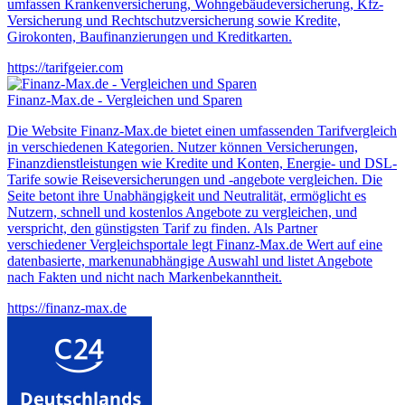
umfassen Krankenversicherung, Wohngebäudeversicherung, Kfz-
Versicherung und Rechtschutzversicherung sowie Kredite,
Girokonten, Baufinanzierungen und Kreditkarten.
https://tarifgeier.com
Finanz-Max.de - Vergleichen und Sparen
Die Website Finanz-Max.de bietet einen umfassenden Tarifvergleich
in verschiedenen Kategorien. Nutzer können Versicherungen,
Finanzdienstleistungen wie Kredite und Konten, Energie- und DSL-
Tarife sowie Reiseversicherungen und -angebote vergleichen. Die
Seite betont ihre Unabhängigkeit und Neutralität, ermöglicht es
Nutzern, schnell und kostenlos Angebote zu vergleichen, und
verspricht, den günstigsten Tarif zu finden. Als Partner
verschiedener Vergleichsportale legt Finanz-Max.de Wert auf eine
datenbasierte, markenunabhängige Auswahl und listet Angebote
nach Fakten und nicht nach Markenbekanntheit.
https://finanz-max.de