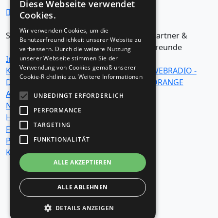
Diese Webseite verwendet
Cookies.
Wir verwenden Cookies, um die
Seiten
Kategorien
Partner &
Benutzerfreundlichkeit unserer Website zu
Freunde
verbessern. Durch die weitere Nutzung
Impressum /
Business -
unserer Webseite stimmen Sie der
Verwendung von Cookies gemäß unserer
Kontakt
Finanzen -
WEBRADIO -
Cookie-Richtlinie zu.
Weitere Informationen
Datenschutzerklärung
Versicherungen
ORANGE
Allgemeine
Einkaufen -
UNBEDINGT ERFORDERLICH
Nutzungsbedingungen
Produkt Tests -
PERFORMANCE
Häufig gestellte
Verbraucherinfos
TARGETING
Fragen (F.A.Q. )
Essen - Trinken -
FUNKTIONALITÄT
Partner
Diät
Kontakt
Internet -
ALLE AKZEPTIEREN
Kommunikation
- Computer
Lifestyle - Hobby
ALLE ABLEHNEN
- Tiere
DETAILS ANZEIGEN