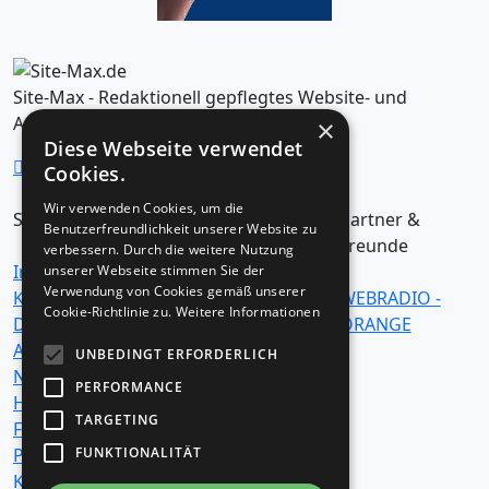
Site-Max - Redaktionell gepflegtes Website- und
Artikelverzeichnis
×
Diese Webseite verwendet
Cookies.
Wir verwenden Cookies, um die
Seiten
Kategorien
Partner &
Benutzerfreundlichkeit unserer Website zu
Freunde
verbessern. Durch die weitere Nutzung
Impressum /
Business -
unserer Webseite stimmen Sie der
Verwendung von Cookies gemäß unserer
Kontakt
Finanzen -
WEBRADIO -
Cookie-Richtlinie zu.
Weitere Informationen
Datenschutzerklärung
Versicherungen
ORANGE
Allgemeine
Einkaufen -
UNBEDINGT ERFORDERLICH
Nutzungsbedingungen
Produkt Tests -
PERFORMANCE
Häufig gestellte
Verbraucherinfos
TARGETING
Fragen (F.A.Q. )
Essen - Trinken -
FUNKTIONALITÄT
Partner
Diät
Kontakt
Internet -