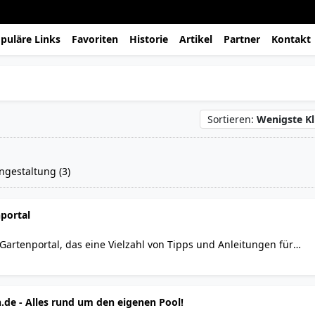
puläre Links
Favoriten
Historie
Artikel
Partner
Kontakt
Sortieren:
Wenigste Kl
gestaltung (3)
nportal
Gartenportal, das eine Vielzahl von Tipps und Anleitungen für
 decken verschiedene Pflanzenkategorien ab, darunter Zierpflanze
ie Zuckerschoten und Romanesco. Es gibt detaillierte Anbau- un
n Anfänger als auch an erfahrene Gärtner richten. Die Artikel sind
e - Alles rund um den eigenen Pool!
Themen von der Aussaat über die Pflege bis zur Ernte. Außerdem g