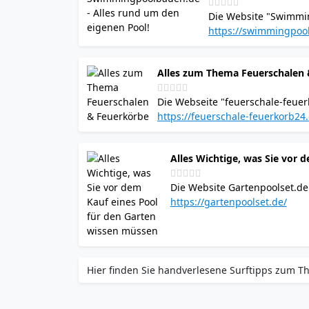
hilfreiche Tipps zur Verwendun
Die Website "Swimmi
Thema Swimmingpoolba
https://swimmingpoo
einschließlich Natur
Poolpflege, Reinigun
Alles zum Thema Feuerschalen
Zusätzlich gibt es H
ist darauf ausgerich
Die Webseite "feuerschale-feuer
zu helfen.
zu Feuerschalen und Feuerkörben
https://feuerschale-feuerkorb24
Feuerstellen im Garten, Anleit
mit Grillrost und allgemeine Pfl
Alles Wichtige, was Sie vor 
Feuerschalen- und Feuerkorbmod
Feuerstellen und Zubehör anbiet
Die Website Gartenpoolset.d
Brennmaterials und Hinweise z
Gartenpools. Sie enthält Emp
https://gartenpoolset.de/
Poolbeleuchtung, Poolverklei
und detaillierte Anleitungen f
Erwägung ziehen, einen Pool 
Gestaltung eines Gartenpools
Hier finden Sie handverlesene Surftipps zum T