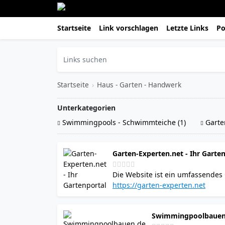
Startseite
Link vorschlagen
Letzte Links
Po
Startseite
›
Haus - Garten - Handwerk
Unterkategorien
Swimmingpools - Schwimmteiche (1)
Garten
Garten-Experten.net - Ihr Garte
Die Website ist ein umfassendes 
Hobbygärtner bietet. Die Inhalte
https://garten-experten.net
Petunien sowie Gemüsepflanzen w
Pflegehinweise, die sich sowohl a
Swimmingpoolbauen.d
praxisorientiert und behandeln 