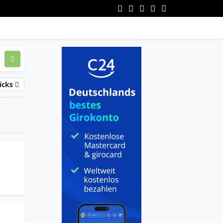
icks
n wie
d
ibt es