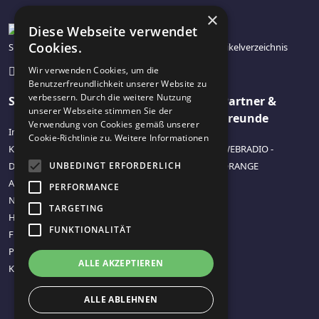
×
Diese Webseite verwendet
Cookies.
Site-Max - Redaktionell gepflegtes Website- und Artikelverzeichnis
Wir verwenden Cookies, um die
Benutzerfreundlichkeit unserer Website zu
verbessern. Durch die weitere Nutzung
Seiten
Kategorien
Partner &
unserer Webseite stimmen Sie der
Freunde
Verwendung von Cookies gemäß unserer
Impressum /
Business - Finanzen -
Cookie-Richtlinie zu.
Weitere Informationen
Kontakt
Versicherungen
WEBRADIO -
Datenschutzerklärung
UNBEDINGT ERFORDERLICH
Einkaufen - Produkt
ORANGE
Allgemeine
Tests -
PERFORMANCE
Nutzungsbedingungen
Verbraucherinfos
TARGETING
Häufig gestellte
Essen - Trinken - Diät
FUNKTIONALITÄT
Fragen (F.A.Q. )
Internet -
Partner
Kommunikation -
ALLE AKZEPTIEREN
Kontakt
Computer
Lifestyle - Hobby -
ALLE ABLEHNEN
Tiere