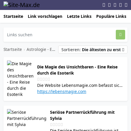
Startseite
Link vorschlagen
Letzte Links
Populäre Links
Startseite
›
Astrologie - Esoterik - Hypnose
›
Esoterik
Sortieren:
Die ältesten zu erst
Die Magie des Unsichtbaren - Eine Reise
durch die Esoterik
Die Website Lebensmagie.com befasst sich
mit der Esoterik und ihren vielfältigen
https://lebensmagie.com
Aspekten. Sie bietet Einblicke in spirituelle
Praktiken und Lehren wie Astrologie, Tarot,
Numerologie und Energieheilung. Ziel ist
Seriöse Partnerrückführung mit
es, den Lesern Wege zur Selbsterkenntnis
Sylvia
und zur Vertiefung ihrer spirituellen Reise
aufzuzeigen. Die Seite betont die
Die Seriöse Partnerrückführung ist